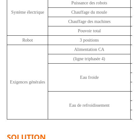
Puissance des robots
Système électrique
Chauffage du moule
Chauffage des machines
Pouvoir total
Robot
3 positions
Mo
Alimentation CA
(ligne triphasée 4)
Eau froide
Exigences générales
L
Eau de refroidissement
L
SOLUTION