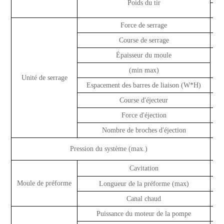
Poids du tir
o
Force de serrage
T
Course de serrage
Épaisseur du moule
(min max)
Unité de serrage
Espacement des barres de liaison (W*H)
Course d'éjecteur
Force d'éjection
T
Nombre de broches d'éjection
Mo
Pression du système (max.)
k
Cavitation
cav
Moule de préforme
Longueur de la préforme (max)
Canal chaud
Puissance du moteur de la pompe