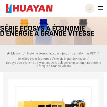
Série EcoSys À Économie
D'énergie À Grande Vitesse
Maison
/
Système de moulage par injection de préformes PET
/
Série EcoSys à économie d'énergie à grande vitesse
/
EcoSys-300 Système De Machine De Moulage Par Injection À Économie
D'énergie À Grande Vitesse