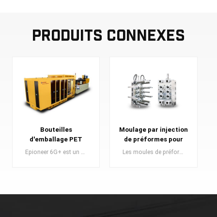
Produits Connexes
Moulage par injection
Système de machine
de préformes pour
de moulage par
animaux de
injection économique
Les moules de préformes en PET sont des éléments cruciaux dans la production de préformes en PET, qui constituent les éléments fondamentaux de la production de bouteilles en plastique de premier ordre.
Le système de moulage par injection de préformes PET de type servo électrique de la série Eone est un modèle économe en énergie de haute qualité adapté à la production de petits lots.
compagnie 6cav
électrique Eone-230