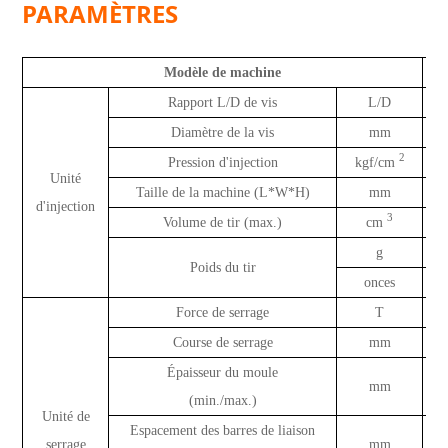
PARAMÈTRES
Modèle de machine
Rapport L/D de vis
L/D
Diamètre de la vis
mm
2
Pression d'injection
kgf/cm
Unité
Taille de la machine (L*W*H)
mm
d'injection
3
Volume de tir (max.)
cm
g
Poids du tir
onces
Force de serrage
T
Course de serrage
mm
Épaisseur du moule
mm
(min./max.)
Unité de
Espacement des barres de liaison
serrage
mm