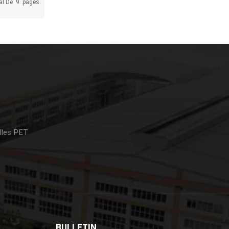
al De
9
Pages
ge
 Associées
ué À
uera
 La
équipements
e Mondiale
illes PET
BULLETIN