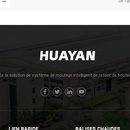
Un Tot
ernationaux Ont Manifesté Un Vif Intérêt Pour La Technologie De Moula
 De Préformes Sur Mesure De L'entreprise, Et Les Solutions Techniques
ué L'un Des Points Forts De L'événement. Cette Participation A Contrib
e Rayonnement International De Huayan. À L'avenir, L'entreprise Contin
a Présence Sur Le Marché Mondial, D'approfondir La Communication Et
 Avec Ses Clients Internationaux Et De Promouvoir La Fabrication D'
me À L'international, Soutenant Ainsi Le Développement De L'industri
age Des Boissons Et Des Aliments Liquides.
r la solution de système de moulage intelligent de retour de boute
LIEN RAPIDE
BALISES CHAUDES