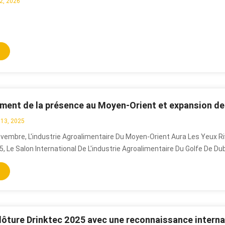
2, 2026
13, 2025
ovembre, L'industrie Agroalimentaire Du Moyen-Orient Aura Les Yeux R
, Le Salon International De L'industrie Agroalimentaire Du Golfe De Dub
rmi Les Événements Les Plus Importants Et Influents Du Secteur Da
Salon Réunit Les Entreprises Et Les Experts Du Moyen-Orient Et Des R
 Afin D'explorer Ensemble Les Tendances Futures En Matière De Tran
tionnement Des Produits Alimentaires. Machines De Précision Huayan
achinery A Présenté Lors De L'événement Un Moule À Préformes À 144
Répondre Aux Exigences De Haute Efficacité Et De Faible Empreinte C