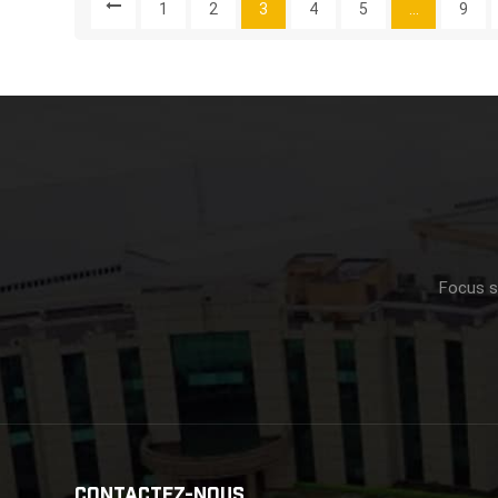
1
2
3
4
5
...
9
Clients Int
Intelligent
Ont Constit
Renforcer L
D'étendre S
Coopération
Haut De Gam
De L'emball
Focus su
CONTACTEZ-NOUS