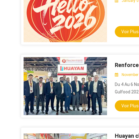
January 0
Voir Plus
November 
Du 4 Au 6 N
Gulfood 2025
Comptant Pa
Voir Plus
Région, Ce 
Limitrophes
Et De Condi
Precision M
Capable De 